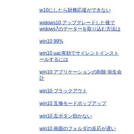
w10にしたら財務応援ができない
widows10 アップグレードした後で
widows7のデーターを取り込む方法は
win10 99%
win10 uac有効でサイレントインスト
ールするには
win10 アプリケーションの削除 弥生会
計
win10 ブラックアウト
win10 互換モードポップアップ
win10 左ボタン効かない
win10 画面のフォルダの反応が遅い