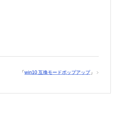
「
win10 互換モードポップアップ
」