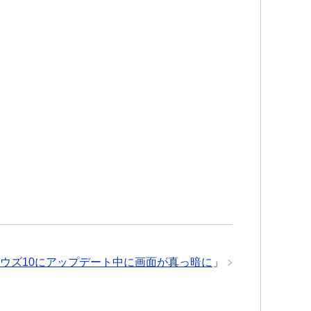
ンドウズ10にアップデート中に画面が真っ暗に
」