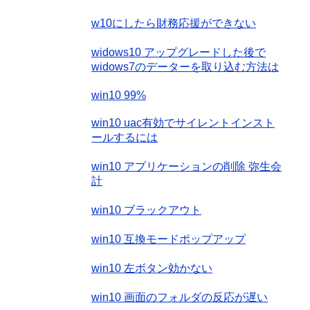
w10にしたら財務応援ができない
widows10 アップグレードした後で
widows7のデーターを取り込む方法は
win10 99%
win10 uac有効でサイレントインスト
ールするには
win10 アプリケーションの削除 弥生会
計
win10 ブラックアウト
win10 互換モードポップアップ
win10 左ボタン効かない
win10 画面のフォルダの反応が遅い